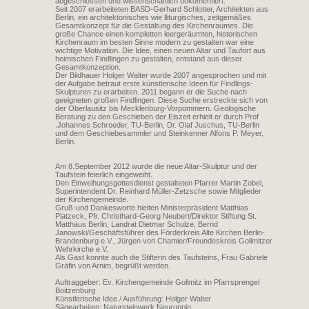
abgeschlossen und wissenschaftlich dokumentiert.
Seit 2007 erarbeiteten BASD-Gerhard Schlotter, Architekten aus
Berlin, ein architektonisches wie lliturgisches, zeitgemäßes
Gesamtkonzept für die Gestaltung des Kirchenraumes. Die
große Chance einen kompletten leergeräumten, historischen
Kirchenraum im besten Sinne modern zu gestalten war eine
wichtige Motivation. Die Idee, einen neuen Altar und Taufort aus
heimischen Findlingen zu gestalten, entstand aus dieser
Gesamtkonzeption.
Der Bildhauer Holger Walter wurde 2007 angesprochen und mit
der Aufgabe betraut erste künstlerische Ideen für Findlings-
Skulpturen zu erarbeiten. 2011 begann er die Suche nach
geeigneten großen Findlingen. Diese Suche erstreckte sich von
der Oberlausitz bis Mecklenburg-Vorpommern. Geologische
Beratung zu den Geschieben der Eiszeit erhielt er durch Prof
.Johannes Schroeder, TU-Berlin, Dr. Olaf Juschus, TU-Berlin
und dem Geschiebesammler und Steinkenner Alfons P. Meyer,
Berlin.
Am 8.September 2012 wurde die neue Altar-Skulptur und der
Taufstein feierlich eingeweiht.
Den Einweihungsgottesdienst gestalteten Pfarrer Martin Zobel,
Superintendent Dr. Reinhard Müller-Zetzsche sowie Mitglieder
der Kirchengemeinde.
Gruß-und Dankesworte hielten Ministerpräsident Matthias
Platzeck, Pfr. Christhard-Georg Neubert/Direktor Stiftung St.
Matthäus Berlin, Landrat Dietmar Schulze, Bernd
Janowski/Geschäftsführer des Förderkreis Alte Kirchen Berlin-
Brandenburg e.V., Jürgen von Chamier/Freundeskreis Gollmitzer
Wehrkirche e.V.
Als Gast konnte auch die Stifterin des Taufsteins, Frau Gabriele
Gräfin von Arnim, begrüßt werden.
Auftraggeber: Ev. Kirchengemeinde Gollmitz im Pfarrsprengel
Boitzenburg
Künstlerische Idee / Ausführung: Holger Walter
Sägearbeiten: Natursteinwerk Neuruppin