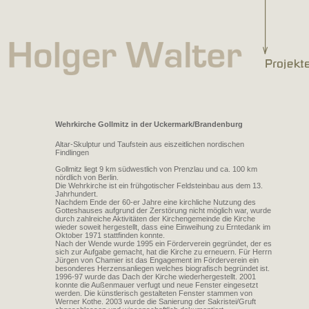
Wehrkirche Gollmitz in der Uckermark/Brandenburg
Altar-Skulptur und Taufstein aus eiszeitlichen nordischen
Findlingen
Gollmitz liegt 9 km südwestlich von Prenzlau und ca. 100 km
nördlich von Berlin.
Die Wehrkirche ist ein frühgotischer Feldsteinbau aus dem 13.
Jahrhundert.
Nachdem Ende der 60-er Jahre eine kirchliche Nutzung des
Gotteshauses aufgrund der Zerstörung nicht möglich war, wurde
durch zahlreiche Aktivitäten der Kirchengemeinde die Kirche
wieder soweit hergestellt, dass eine Einweihung zu Erntedank im
Oktober 1971 stattfinden konnte.
Nach der Wende wurde 1995 ein Förderverein gegründet, der es
sich zur Aufgabe gemacht, hat die Kirche zu erneuern. Für Herrn
Jürgen von Chamier ist das Engagement im Förderverein ein
besonderes Herzensanliegen welches biografisch begründet ist.
1996-97 wurde das Dach der Kirche wiederhergestellt. 2001
konnte die Außenmauer verfugt und neue Fenster eingesetzt
werden. Die künstlerisch gestalteten Fenster stammen von
Werner Kothe. 2003 wurde die Sanierung der Sakristei/Gruft