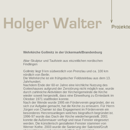
Wehrkirche Gollmitz in der Uckermark/Brandenburg
Altar-Skulptur und Taufstein aus eiszeitlichen nordischen
Findlingen
Gollmitz liegt 9 km südwestlich von Prenzlau und ca. 100 km
nördlich von Berlin.
Die Wehrkirche ist ein frühgotischer Feldsteinbau aus dem 13.
Jahrhundert.
Nachdem Ende der 60-er Jahre eine kirchliche Nutzung des
Gotteshauses aufgrund der Zerstörung nicht möglich war, wurde
durch zahlreiche Aktivitäten der Kirchengemeinde die Kirche
wieder soweit hergestellt, dass eine Einweihung zu Erntedank im
Oktober 1971 stattfinden konnte.
Nach der Wende wurde 1995 ein Förderverein gegründet, der es
sich zur Aufgabe gemacht, hat die Kirche zu erneuern. Für Herrn
Jürgen von Chamier ist das Engagement im Förderverein ein
besonderes Herzensanliegen welches biografisch begründet ist.
1996-97 wurde das Dach der Kirche wiederhergestellt. 2001
konnte die Außenmauer verfugt und neue Fenster eingesetzt
werden. Die künstlerisch gestalteten Fenster stammen von
Werner Kothe. 2003 wurde die Sanierung der Sakristei/Gruft