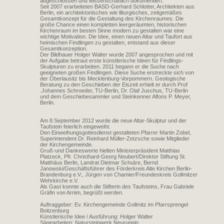
abgeschlossen und wissenschaftlich dokumentiert.
Seit 2007 erarbeiteten BASD-Gerhard Schlotter, Architekten aus
Berlin, ein architektonisches wie lliturgisches, zeitgemäßes
Gesamtkonzept für die Gestaltung des Kirchenraumes. Die
große Chance einen kompletten leergeräumten, historischen
Kirchenraum im besten Sinne modern zu gestalten war eine
wichtige Motivation. Die Idee, einen neuen Altar und Taufort aus
heimischen Findlingen zu gestalten, entstand aus dieser
Gesamtkonzeption.
Der Bildhauer Holger Walter wurde 2007 angesprochen und mit
der Aufgabe betraut erste künstlerische Ideen für Findlings-
Skulpturen zu erarbeiten. 2011 begann er die Suche nach
geeigneten großen Findlingen. Diese Suche erstreckte sich von
der Oberlausitz bis Mecklenburg-Vorpommern. Geologische
Beratung zu den Geschieben der Eiszeit erhielt er durch Prof
.Johannes Schroeder, TU-Berlin, Dr. Olaf Juschus, TU-Berlin
und dem Geschiebesammler und Steinkenner Alfons P. Meyer,
Berlin.
Am 8.September 2012 wurde die neue Altar-Skulptur und der
Taufstein feierlich eingeweiht.
Den Einweihungsgottesdienst gestalteten Pfarrer Martin Zobel,
Superintendent Dr. Reinhard Müller-Zetzsche sowie Mitglieder
der Kirchengemeinde.
Gruß-und Dankesworte hielten Ministerpräsident Matthias
Platzeck, Pfr. Christhard-Georg Neubert/Direktor Stiftung St.
Matthäus Berlin, Landrat Dietmar Schulze, Bernd
Janowski/Geschäftsführer des Förderkreis Alte Kirchen Berlin-
Brandenburg e.V., Jürgen von Chamier/Freundeskreis Gollmitzer
Wehrkirche e.V.
Als Gast konnte auch die Stifterin des Taufsteins, Frau Gabriele
Gräfin von Arnim, begrüßt werden.
Auftraggeber: Ev. Kirchengemeinde Gollmitz im Pfarrsprengel
Boitzenburg
Künstlerische Idee / Ausführung: Holger Walter
Sägearbeiten: Natursteinwerk Neuruppin