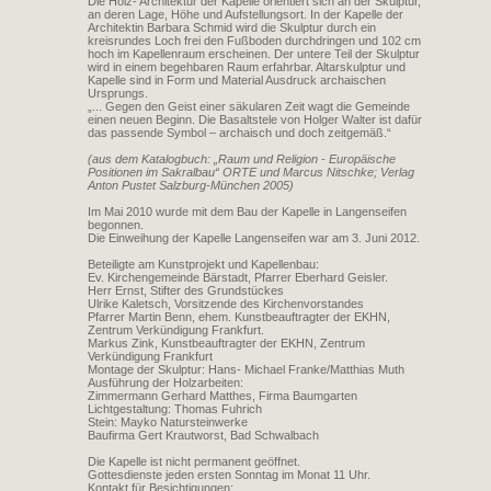
Die Holz- Architektur der Kapelle orientiert sich an der Skulptur,
an deren Lage, Höhe und Aufstellungsort. In der Kapelle der
Architektin Barbara Schmid wird die Skulptur durch ein
kreisrundes Loch frei den Fußboden durchdringen und 102 cm
hoch im Kapellenraum erscheinen. Der untere Teil der Skulptur
wird in einem begehbaren Raum erfahrbar. Altarskulptur und
Kapelle sind in Form und Material Ausdruck archaischen
Ursprungs.
„... Gegen den Geist einer säkularen Zeit wagt die Gemeinde
einen neuen Beginn. Die Basaltstele von Holger Walter ist dafür
das passende Symbol – archaisch und doch zeitgemäß.“
(aus dem Katalogbuch: „Raum und Religion - Europäische
Positionen im Sakralbau“ ORTE und Marcus Nitschke; Verlag
Anton Pustet Salzburg-München 2005)
Im Mai 2010 wurde mit dem Bau der Kapelle in Langenseifen
begonnen.
Die Einweihung der Kapelle Langenseifen war am 3. Juni 2012.
Beteiligte am Kunstprojekt und Kapellenbau:
Ev. Kirchengemeinde Bärstadt, Pfarrer Eberhard Geisler.
Herr Ernst, Stifter des Grundstückes
Ulrike Kaletsch, Vorsitzende des Kirchenvorstandes
Pfarrer Martin Benn, ehem. Kunstbeauftragter der EKHN,
Zentrum Verkündigung Frankfurt.
Markus Zink, Kunstbeauftragter der EKHN, Zentrum
Verkündigung Frankfurt
Montage der Skulptur: Hans- Michael Franke/Matthias Muth
Ausführung der Holzarbeiten:
Zimmermann Gerhard Matthes, Firma Baumgarten
Lichtgestaltung: Thomas Fuhrich
Stein: Mayko Natursteinwerke
Baufirma Gert Krautworst, Bad Schwalbach
Die Kapelle ist nicht permanent geöffnet.
Gottesdienste jeden ersten Sonntag im Monat 11 Uhr.
Kontakt für Besichtigungen: