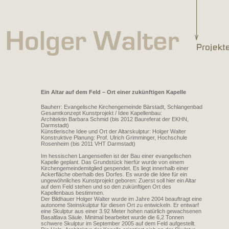
Ein Altar auf dem Feld – Ort einer zukünftigen Kapelle
Bauherr: Evangelische Kirchengemeinde Bärstadt, Schlangenbad
Gesamtkonzept Kunstprojekt / Idee Kapellenbau:
Architektin Barbara Schmid (bis 2012 Baureferat der EKHN,
Darmstadt)
Künstlerische Idee und Ort der Altarskulptur: Holger Walter
Konstruktive Planung: Prof. Ulrich Grimminger, Hochschule
Rosenheim (bis 2011 VHT Darmstadt)
Im hessischen Langenseifen ist der Bau einer evangelischen
Kapelle geplant. Das Grundstück hierfür wurde von einem
Kirchengemeindemitglied gespendet. Es liegt innerhalb einer
Ackerfläche oberhalb des Dorfes. Es wurde die Idee für ein
ungewöhnliches Kunstprojekt geboren: Zuerst soll hier ein Altar
auf dem Feld stehen und so den zukünftigen Ort des
Kapellenbaus bestimmen.
Der Bildhauer Holger Walter wurde im Jahre 2004 beauftragt eine
autonome Steinskulptur für diesen Ort zu entwickeln. Er entwarf
eine Skulptur aus einer 3.92 Meter hohen natürlich gewachsenen
Basaltlava Säule. Minimal bearbeitet wurde die 6,2 Tonnen
schwere Skulptur im September 2005 auf dem Feld aufgestellt.