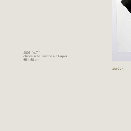
2007, "o.T.",
chinesische Tusche auf Papier
65 x 50 cm