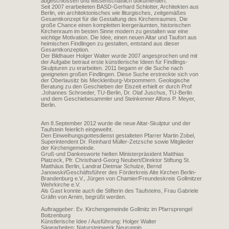
abgeschlossen und wissenschaftlich dokumentiert.
Seit 2007 erarbeiteten BASD-Gerhard Schlotter, Architekten aus
Berlin, ein architektonisches wie lliturgisches, zeitgemäßes
Gesamtkonzept für die Gestaltung des Kirchenraumes. Die
große Chance einen kompletten leergeräumten, historischen
Kirchenraum im besten Sinne modern zu gestalten war eine
wichtige Motivation. Die Idee, einen neuen Altar und Taufort aus
heimischen Findlingen zu gestalten, entstand aus dieser
Gesamtkonzeption.
Der Bildhauer Holger Walter wurde 2007 angesprochen und mit
der Aufgabe betraut erste künstlerische Ideen für Findlings-
Skulpturen zu erarbeiten. 2011 begann er die Suche nach
geeigneten großen Findlingen. Diese Suche erstreckte sich von
der Oberlausitz bis Mecklenburg-Vorpommern. Geologische
Beratung zu den Geschieben der Eiszeit erhielt er durch Prof
.Johannes Schroeder, TU-Berlin, Dr. Olaf Juschus, TU-Berlin
und dem Geschiebesammler und Steinkenner Alfons P. Meyer,
Berlin.
Am 8.September 2012 wurde die neue Altar-Skulptur und der
Taufstein feierlich eingeweiht.
Den Einweihungsgottesdienst gestalteten Pfarrer Martin Zobel,
Superintendent Dr. Reinhard Müller-Zetzsche sowie Mitglieder
der Kirchengemeinde.
Gruß-und Dankesworte hielten Ministerpräsident Matthias
Platzeck, Pfr. Christhard-Georg Neubert/Direktor Stiftung St.
Matthäus Berlin, Landrat Dietmar Schulze, Bernd
Janowski/Geschäftsführer des Förderkreis Alte Kirchen Berlin-
Brandenburg e.V., Jürgen von Chamier/Freundeskreis Gollmitzer
Wehrkirche e.V.
Als Gast konnte auch die Stifterin des Taufsteins, Frau Gabriele
Gräfin von Arnim, begrüßt werden.
Auftraggeber: Ev. Kirchengemeinde Gollmitz im Pfarrsprengel
Boitzenburg
Künstlerische Idee / Ausführung: Holger Walter
Sägearbeiten: Natursteinwerk Neuruppin