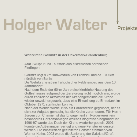
Wehrkirche Gollmitz in der Uckermark/Brandenburg
Altar-Skulptur und Taufstein aus eiszeitlichen nordischen
Findlingen
Gollmitz liegt 9 km südwestlich von Prenzlau und ca. 100 km
nördlich von Berlin.
Die Wehrkirche ist ein frühgotischer Feldsteinbau aus dem 13.
Jahrhundert.
Nachdem Ende der 60-er Jahre eine kirchliche Nutzung des
Gotteshauses aufgrund der Zerstörung nicht möglich war, wurde
durch zahlreiche Aktivitäten der Kirchengemeinde die Kirche
wieder soweit hergestellt, dass eine Einweihung zu Erntedank im
Oktober 1971 stattfinden konnte.
Nach der Wende wurde 1995 ein Förderverein gegründet, der es
sich zur Aufgabe gemacht, hat die Kirche zu erneuern. Für Herrn
Jürgen von Chamier ist das Engagement im Förderverein ein
besonderes Herzensanliegen welches biografisch begründet ist.
1996-97 wurde das Dach der Kirche wiederhergestellt. 2001
konnte die Außenmauer verfugt und neue Fenster eingesetzt
werden. Die künstlerisch gestalteten Fenster stammen von
Werner Kothe. 2003 wurde die Sanierung der Sakristei/Gruft